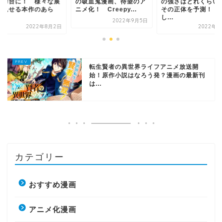
吸血鬼漫画、待望のア
の強さはどれくらい？
メに舞台に！ 様々
化！ Creepy...
その正体を予測！ そ
開を見せる本作のあ
し...
す...
2022年9月5日
2022年7月7日
2022年8
転生賢者の異世界ライフアニメ放送開
始！原作小説はなろう発？漫画の最新刊
は...
カテゴリー
おすすめ漫画
アニメ化漫画