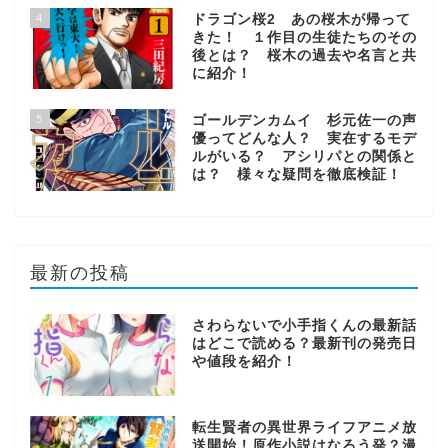
4
ドラゴン桜2 あの桜木が帰って
きた！ １作目の生徒たちのその
後とは？ 桜木の過去や名言と共
に紹介！
5
ゴールデンカムイ 杉元佐一の声
優ってどんな人？ 実在するモデ
ルがいる？ アシリパとの関係と
は？ 様々な疑問を徹底検証！
最新の投稿
さわらないで小手指くんの最新話
はどこで読める？最新刊の発売日
や値段を紹介！
転生賢者の異世界ライフアニメ放
送開始！原作小説はなろう発？漫