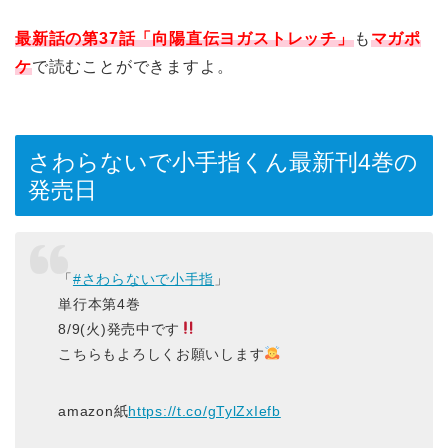
最新話の第37話「向陽直伝ヨガストレッチ」
も
マガポ
ケ
で読むことができますよ。
さわらないで小手指くん最新刊4巻の
発売日
「
#さわらないで小手指
」
単行本第4巻
8/9(火)発売中です
こちらもよろしくお願いします
amazon紙
https://t.co/gTylZxIefb