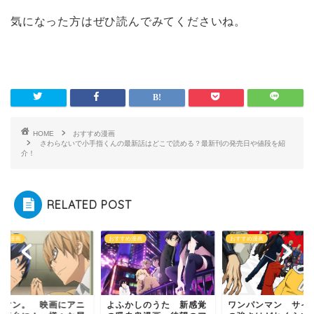
気になった方はぜひ読んでみてくださいね。
HOME
おすすめ漫画
さわらないで小手指くんの最新話はどこで読める？最新刊の発売日や値段を紹
介！
RELATED POST
すめ漫画
おすすめ漫画
おすすめ漫画
ふかしのうた 新感覚
ワンパンマン サイタマ
バクマン。 映画に