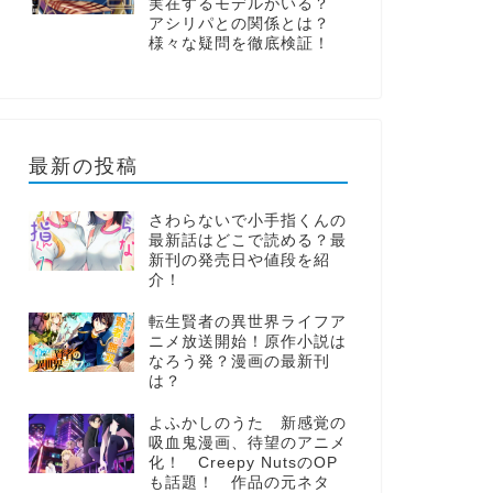
実在するモデルがいる？
アシリパとの関係とは？
様々な疑問を徹底検証！
最新の投稿
さわらないで小手指くんの
最新話はどこで読める？最
新刊の発売日や値段を紹
介！
転生賢者の異世界ライフア
ニメ放送開始！原作小説は
なろう発？漫画の最新刊
は？
よふかしのうた 新感覚の
吸血鬼漫画、待望のアニメ
化！ Creepy NutsのOP
も話題！ 作品の元ネタ