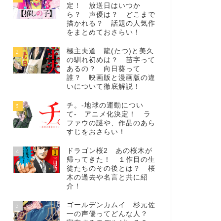
定！ 放送日はいつか
ら？ 声優は？ どこまで
描かれる？ 話題の人気作
をまとめておさらい！
極主夫道 龍(たつ)と美久
2
の馴れ初めは？ 苗字って
あるの？ 向日葵って
誰？ 映画版と漫画版の違
いについて徹底解説！
チ。-地球の運動につい
3
て- アニメ化決定！ ラ
ファウの謎や、作品のあら
すじをおさらい！
ドラゴン桜2 あの桜木が
4
帰ってきた！ １作目の生
徒たちのその後とは？ 桜
木の過去や名言と共に紹
介！
ゴールデンカムイ 杉元佐
5
一の声優ってどんな人？